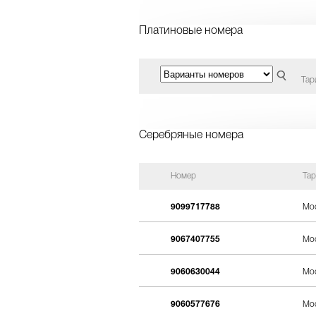
Платиновые номера
Тар
Серебряные номера
Номер
Та
9099717788
Мос
9067407755
Мос
9060630044
Мос
9060577676
Мос