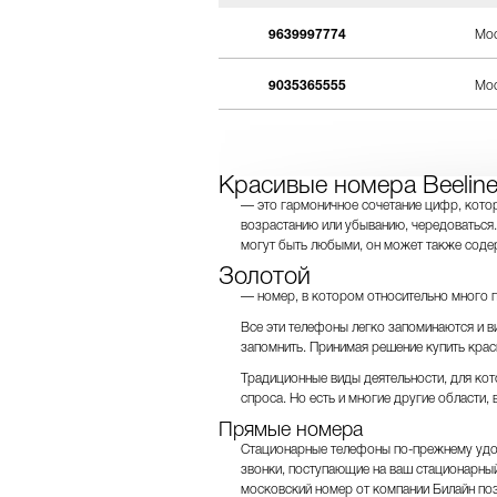
9639997774
Мос
9035365555
Мос
Красивые номера Beelin
— это гармоничное сочетание цифр, которы
возрастанию или убыванию, чередоваться.
могут быть любыми, он может также соде
Золотой
— номер, в котором относительно много 
Все эти телефоны легко запоминаются и ви
запомнить. Принимая решение купить крас
Традиционные виды деятельности, для ко
спроса. Но есть и многие другие области
Прямые номера
Стационарные телефоны по-прежнему удоб
звонки, поступающие на ваш стационарный
московский номер от компании Билайн по