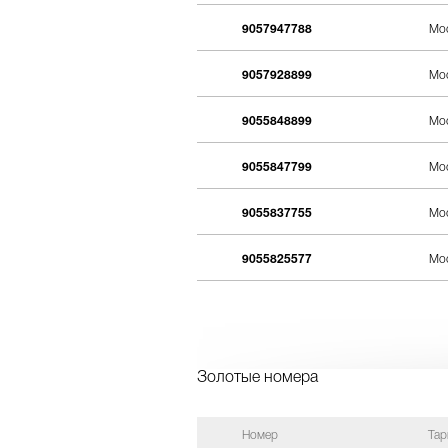
9057947788
Мос
9057928899
Мос
9055848899
Мос
9055847799
Мос
9055837755
Мос
9055825577
Мос
Золотые номера
Номер
Та