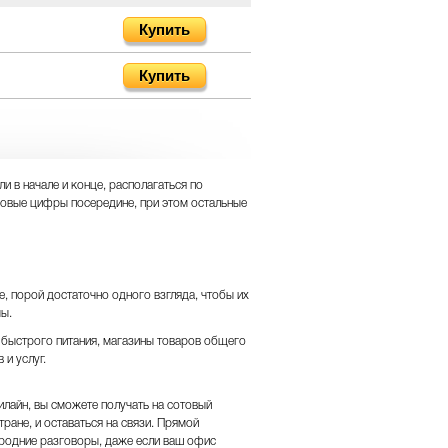
Купить
Купить
и в начале и конце, располагаться по
ковые цифры посередине, при этом остальные
е, порой достаточно одного взгляда, чтобы их
мы.
 быстрого питания, магазины товаров общего
и услуг.
лайн, вы сможете получать на сотовый
ране, и оставаться на связи. Прямой
ородние разговоры, даже если ваш офис