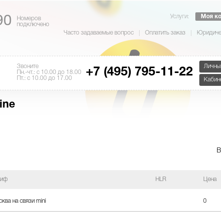
Услуги:
Моя к
90
Номеров
подключено
Часто задаваемые вопрос
Оплатить заказ
Юридиче
Звоните
Личны
+7 (495) 795-11-22
Пн.-чт.: с 10.00 до 18.00
Пт.: с 10.00 до 17.00
Кабин
ine
В
риф
HLR
Цена
ква на связи mini
0