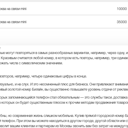
ква на связи mini
10000
ква на связи mini
35000
e
е могут повторяться в самых разнообразных вариантах, например, через одну, ил
 Красивым считается любой номер, в котором есть повторы, например, три одина
ржать числа с символическим значением.
повторов, например, четыре одинаковые цифры в конце.
зуально, и на слух. И это несомненный плюс для бизнеса. Они привлекают внимани
ивый золотой номер Билайн, вы существенно повышаете уровень отдачи от рекла
торых запоминающийся телефон стал обязательным — это службы такси, доставка
, в которых он будет существенным плюсом к прочим методам продвижения товаров 
ны, но современная жизнь слишком мобильна. Купив прямой городской номер Би
 телефон. При этом вы можете находиться в другом городе, другой области или ст
зволит вашим клиентам и партнерам из Москвы звонить вам без затрат на междуг