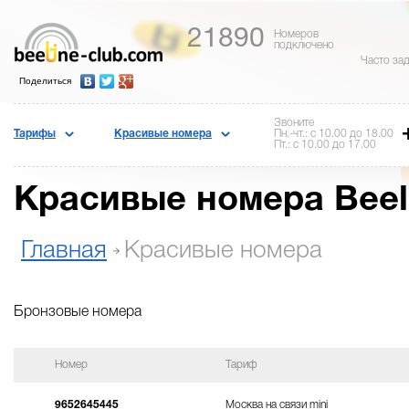
21890
Номеров
подключено
Часто за
Поделиться
Звоните
Тарифы
Красивые номера
Пн.-чт.: с 10.00 до 18.00
Пт.: с 10.00 до 17.00
Красивые номера Beel
Главная
Красивые номера
Бронзовые номера
Номер
Тариф
9652645445
Москва на связи mini