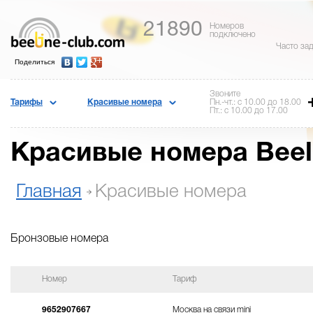
21890
Номеров
подключено
Часто за
Поделиться
Звоните
Тарифы
Красивые номера
Пн.-чт.: с 10.00 до 18.00
Пт.: с 10.00 до 17.00
Красивые номера Beel
Главная
Красивые номера
Бронзовые номера
Номер
Тариф
9652907667
Москва на связи mini