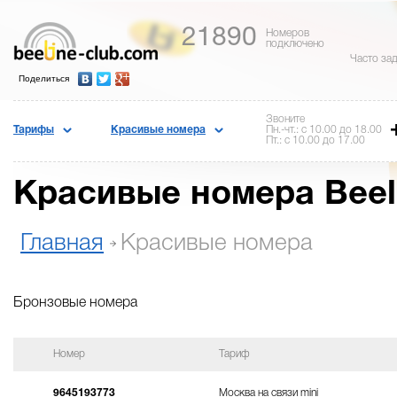
21890
Номеров
подключено
Часто за
Поделиться
Звоните
Тарифы
Красивые номера
Пн.-чт.: с 10.00 до 18.00
Пт.: с 10.00 до 17.00
Красивые номера Beel
Главная
Красивые номера
Бронзовые номера
Номер
Тариф
9645193773
Москва на связи mini